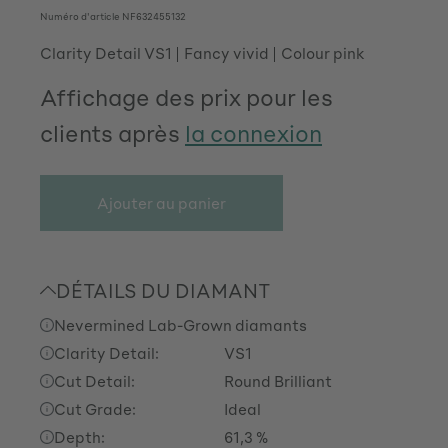
Numéro d'article
NF632455132
Clarity Detail VS1
Fancy vivid
Colour pink
Affichage des prix pour les
clients après
la connexion
Ajouter au panier
DÉTAILS DU DIAMANT
Nevermined Lab-Grown diamants
Clarity Detail:
VS1
Cut Detail:
Round Brilliant
Cut Grade:
Ideal
Depth:
61,3 %