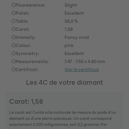
Fluorescence:
Slight
Polish:
Excellent
Table:
58,0 %
Carat:
1,58
Intensity:
Fancy vivid
Colour:
pink
Symmetry:
Excellent
Measurements:
7.47 - 7.55 x 4.60 mm
Certificat:
Voir le certificat
Les 4C de votre diamant
Carat: 1,58
Le carat est l'unité internationale de mesure du poids d'un
diamant ou d'une pierre précieuse. Un carat correspond
exactement à 200 milligrammes, soit 0,2 gramme. Par