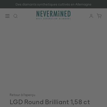
Des diamants synthetiques cultivés en Allemagne
Passer au contenu principal
Retour à l'aperçu
LGD Round Brilliant 1,58 ct