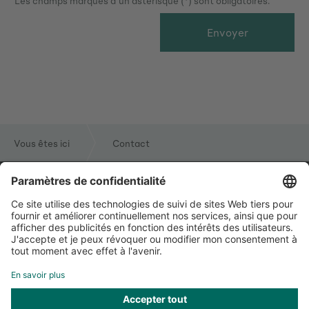
Les champs marqués d'un astérisque (*) sont obligatoires.
Envoyer
Vous êtes ici
Contact
Service
Informations
Suivez-nous